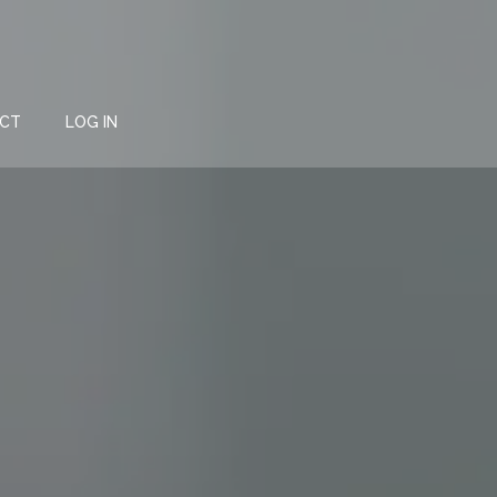
CT
LOG IN